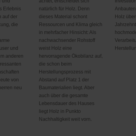
l und
achtet, entscheidet sich
Investiti
s Erlebnis
natürlich für Holz. Denn
Anbauten
 auf der
dieses Material schont
Holz über
ung, die
Ressourcen und Klima gleich
Jahrzehnt
in mehrfacher Hinsicht: Als
hochmode
arme
nachwachsender Rohstoff
Verarbeit
user und
weist Holz eine
Herstellu
um anderen
hervorragende Ökobilanz auf,
eressanten
die schon beim
nschaften
Herstellungsprozess mit
heute von
Abstand auf Platz 1 der
erren neu
Baumaterialien liegt. Aber
auch über die gesamte
Lebensdauer des Hauses
liegt Holz in Punkto
Nachhaltigkeit weit vorn.