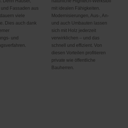
on. Denn Häuser,
natürliche Hightech-Werkstoff
 und Fassaden aus
mit idealen Fähigkeiten.
dauern viele
Modernisierungen, Aus-, An-
e. Dies auch dank
und auch Umbauten lassen
rner
sich mit Holz jederzeit
ungs- und
verwirklichen – und das
ngsverfahren.
schnell und effizient. Von
diesen Vorteilen profitieren
private wie öffentliche
Bauherren.