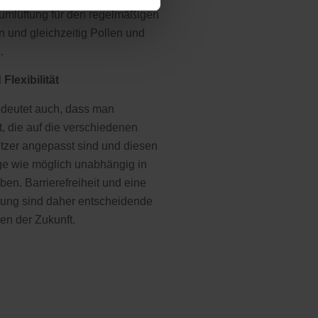
aumlüftung für den regelmäßigen
n und gleichzeitig Pollen und
.
Flexibilität
eutet auch, dass man
, die auf die verschiedenen
utzer angepasst sind und diesen
ge wie möglich unabhängig in
en. Barrierefreiheit und eine
tung sind daher entscheidende
uen der Zukunft.