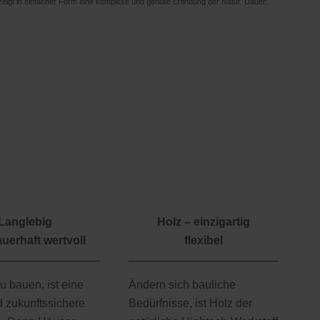
eigt in einfacher Form eine komplexe und geniale Erfindung der Natur. Dauer:
Langlebig
Holz – einzigartig
uerhaft wertvoll
flexibel
u bauen, ist eine
Ändern sich bauliche
d zukunftssichere
Bedürfnisse, ist Holz der