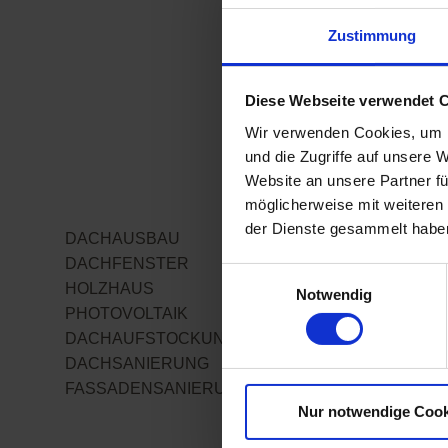
besseres Wohn
Zustimmung
Das Konzept de
Modernisierens n
Diese Webseite verwendet 
technologiegetri
Stellenwert ein.
Wir verwenden Cookies, um I
Erhaltung von W
und die Zugriffe auf unsere 
Gesundheit und 
Website an unsere Partner fü
möglicherweise mit weiteren
fördern. Zentral 
der Dienste gesammelt habe
umweltfreundlich
DACHAUSBAU
sowie eine Bauwe
DACHFENSTER
Einwilligungsauswahl
beeinflusst und E
HOLZHAUS
Notwendig
PHOTOVOLTAIK
Natürliche Mate
DACHAUFSTOCKUNG
Produkte
DACHSANIERUNG
FASSADENSANIERUNG
Die Verwendung v
Nur notwendige Cook
Materialien ist 
Atmungsaktive B