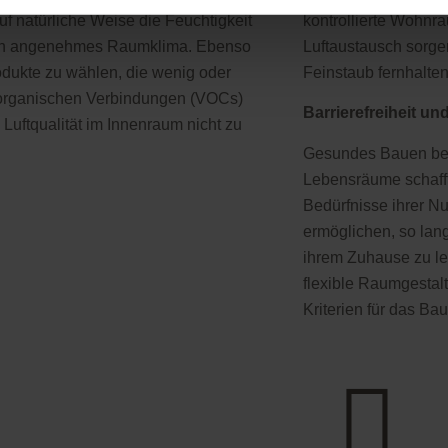
uf natürliche Weise die Feuchtigkeit
kontrollierte Wohnr
ein angenehmes Raumklima. Ebenso
Luftaustausch sorge
rodukte zu wählen, die wenig oder
Feinstaub fernhalten
 organischen Verbindungen (VOCs)
Barrierefreiheit und 
 Luftqualität im Innenraum nicht zu
Gesundes Bauen bed
Lebensräume schafft
Bedürfnisse ihrer N
ermöglichen, so lan
ihrem Zuhause zu leb
flexible Raumgestal
Kriterien für das Ba