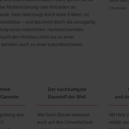
Dieses Video z
ine Modernisierung oder Anbauten an
1:55 Minuten
de. Holz überzeugt durch klare Fakten, ist
einsetzbar – und fasziniert durch die einzigartig
hlung eines natürlichen, nachwachsenden
macht den Holzbau nicht nur zu einer
, sondern auch zu einer zukunftssicheren
hkeit
Der nachhaltigste
-Garantie
Baustoff der Welt
und da
mgebung aus
Wer beim Bauen bewusst
Mit Holz z
ch
auch auf den Umweltschutz
solide un