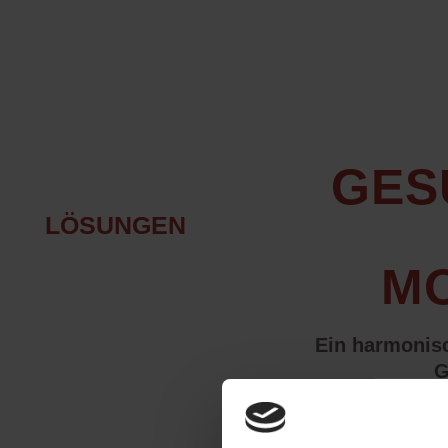
GES
LÖSUNGEN
MO
Ein harmonis
G
Gesundes Bauen