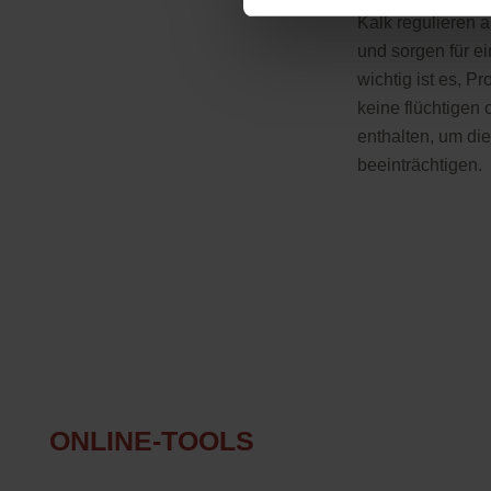
Kalk regulieren a
und sorgen für 
wichtig ist es, P
keine flüchtigen
enthalten, um die
beeinträchtigen.
ONLINE-TOOLS