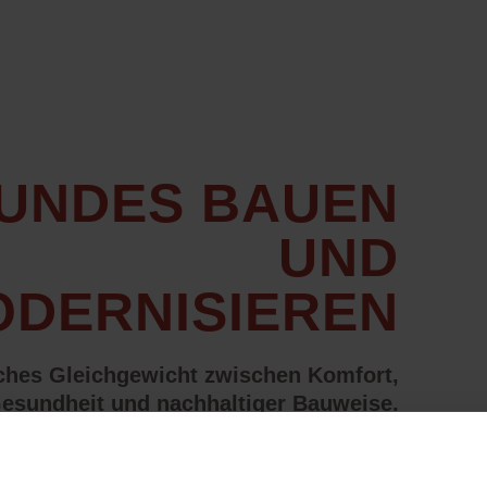
UNDES BAUEN
UND
DERNISIEREN
ches Gleichgewicht zwischen Komfort,
esundheit und nachhaltiger Bauweise.
 und Modernisieren – Für ein
Energiesparend un