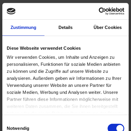
Zimmerei und
Holzbau Amon aus
Zustimmung
Details
Über Cookies
Strullendorf
Diese Webseite verwendet Cookies
Profitieren Sie von unserer Erfahrung und Kompetenz
wenn es um das Bauen und Modernisieren mit Holz
Wir verwenden Cookies, um Inhalte und Anzeigen zu
geht.
personalisieren, Funktionen für soziale Medien anbieten
zu können und die Zugriffe auf unsere Website zu
analysieren. Außerdem geben wir Informationen zu Ihrer
Kategorie:
Verwendung unserer Website an unsere Partner für
soziale Medien, Werbung und Analysen weiter. Unsere
Uncategorized
Partner führen diese Informationen möglicherweise mit
weiteren Daten zusammen, die Sie ihnen bereitgestellt
haben oder die sie im Rahmen Ihrer Nutzung der Dienste
Meisterhaft-Zertifikat
gesammelt haben.
Einwilligungsauswahl
erhalten!
Notwendig